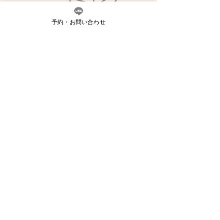
予約・お問い合わせ
HEXA
持続する影響力を
クライアントの詳細です。顧客の背景や、これ
までに行った業務の概要、どのような提携関係
にあるのかを説明してください。ボタンを使っ
て、特定のプロジェクトやサイト内の関連ペー
ジに読者を誘導しましょう。